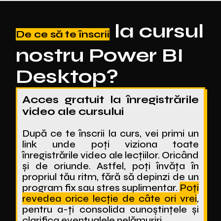
la cursul
De ce să te înscrii
nostru Power BI
Desktop?
Acces gratuit la înregistrările
video ale cursului
După ce te înscrii la curs, vei primi un
link unde poți viziona toate
înregistrările video ale lecțiilor. Oricând
și de oriunde. Astfel, poți învăța în
propriul tău ritm, fără să depinzi de un
program fix sau stres suplimentar.
Poți
revedea orice lecție de câte ori vrei
,
pentru a-ți consolida cunoștințele și
clarifica eventualele nelămuriri.