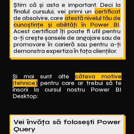
Știm că și asta e important. Deci la
finalul cursului, vei primi un
certificat
de absolvire, care
atestă nivelul tău de
cunoștințe și abilități în Power BI
.
Acest certificat îți poate fi util pentru
a-ți crește șansele de angajare sau de
promovare în carieră sau pentru a-ți
demonstra expertiza în fața clienților.
Și mai sunt alte
câteva motive
(tehnice)
pentru care ar trebui să te
înscrii la cursul nostru Power BI
Desktop:
Vei învăța să folosești Power
Query