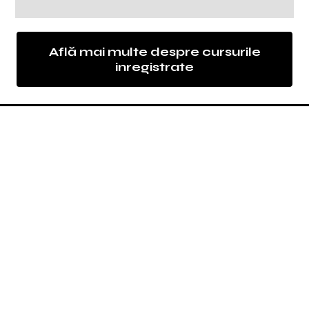
Află mai multe despre cursurile
inregistrate
IT Learning by Dr.Excel
Cursul Power BI pentru Începători cu
Instructor vine cu garanția calității,
oferită de
IT Learning by Dr. Excel
.
Suntem
Echipa de traineri Microsoft
,