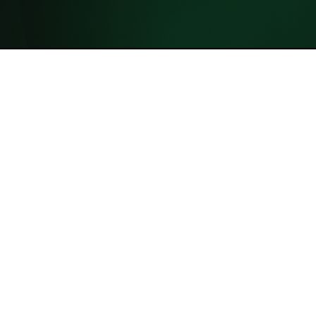
Agenda
Power BI
Începători:
Intermediar
Cod Curs: BI-2