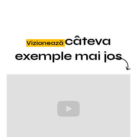
1.200 de Lecții Video
Microsoft 365
câteva
Vizionează
exemple mai jos