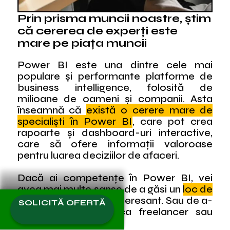
Prin prisma muncii noastre, știm
că cererea de experți este
mare pe piața muncii
Power BI este una dintre cele mai
populare și performante platforme de
business intelligence, folosită de
milioane de oameni și companii. Asta
înseamnă că
există o cerere mare de
specialiști în Power BI
, care pot crea
rapoarte și dashboard-uri interactive,
care să ofere informații valoroase
pentru luarea deciziilor de afaceri.
Dacă ai competențe în Power BI, vei
avea mai multe șanse de a găsi un
loc de
muncă bine plătit
și interesant. Sau de a-
SOLICITĂ OFERTĂ
ți crește veniturile ca freelancer sau
consultant.