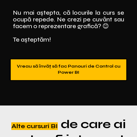
Nu mai aștepta, că locurile la curs se
ocupă repede. Ne crezi pe cuvânt sau
facem o reprezentare grafică? 😊
Te așteptăm!
Vreau să învăț să fac Panouri de Control cu
Power BI
de care ai
Alte cursuri BI