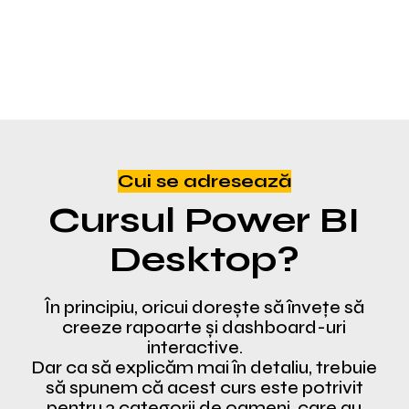
crească cu 30%
. Această cifră este
mult mai mare decât rata totală de
creștere a ocupării forței de muncă de
7,7%.
Cui se adresează
Cursul Power BI
Desktop?
În principiu, oricui dorește să învețe să
creeze rapoarte și dashboard-uri
interactive.
Dar ca să explicăm mai în detaliu, trebuie
să spunem că acest curs este potrivit
pentru 3 categorii de oameni, care au