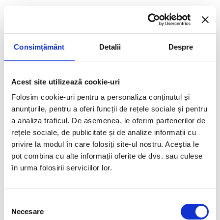
Consimțământ
Detalii
Despre
Acest site utilizează cookie-uri
Folosim cookie-uri pentru a personaliza conținutul și
anunțurile, pentru a oferi funcții de rețele sociale și pentru
Internă
, care atestă absolvirea cu
a analiza traficul. De asemenea, le oferim partenerilor de
succes a cursului (emitent IT Learning
rețele sociale, de publicitate și de analize informații cu
by Dr.Excel, cel mai important Centru
de Instruire Microsoft pentru utilizatorii
privire la modul în care folosiți site-ul nostru. Aceștia le
de business din România).
pot combina cu alte informații oferite de dvs. sau culese
în urma folosirii serviciilor lor.
Selecția
Necesare
consimțământului