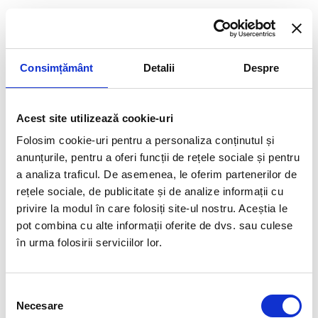
celor mai noi certificări
internaționale.
Avem peste
20 de ani de experiență
Consimțământ
Detalii
Despre
în implementarea de proiecte de
instruire IT.
Acest site utilizează cookie-uri
Suntem
Liderii Comunității Excel
din
România și creatorii celui mai
Folosim cookie-uri pentru a personaliza conținutul și
important canal Youtube (alias
anunțurile, pentru a oferi funcții de rețele sociale și pentru
Dr.Excel
) în materie de instruire
a analiza traficul. De asemenea, le oferim partenerilor de
Microsoft, în limba română .
rețele sociale, de publicitate și de analize informații cu
privire la modul în care folosiți site-ul nostru. Aceștia le
Nu aveți nimic de pierdut, doar de
pot combina cu alte informații oferite de dvs. sau culese
câștigat, mai ales pe termen mediu
și lung. Iar dacă ceva nu v-a plăcut,
în urma folosirii serviciilor lor.
primiți banii înapoi
! Garantat 100%!
Selecția
Testimoniale
IT Learning/
Necesare
consimțământului