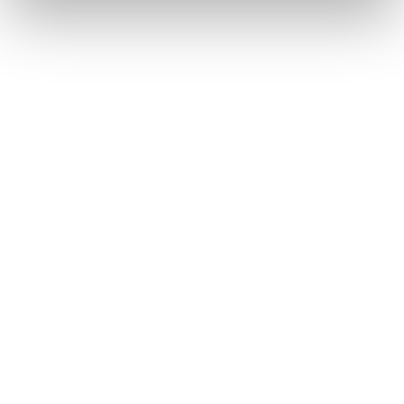
Vezi Recomandarea Microsoft
La finalul cursului
te vei simți
confortabil în
lucrul cu Excel
Statistică și vei ști
să:
evidențiezi valabilitatea
datelor