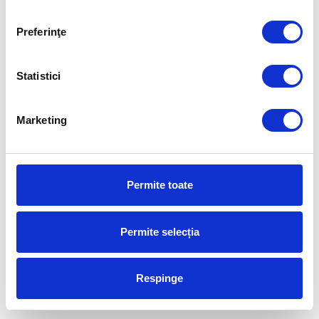
Dr.Excel
Preferinţe
Statistici
Marketing
Foarte bun, voi recomanda si
colegilor/prietenilor
PASCU IULIA
Permite toate
ALPHA BANK
Permite selecția
Respinge