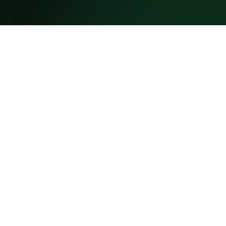
Cursul Excel
Statistică
se
adresează
utilizatorilor de
business, care își
propun să:
dobândească cunoștințe și abilități de
lucru în domeniul statisticii
, utilizând
Excel.